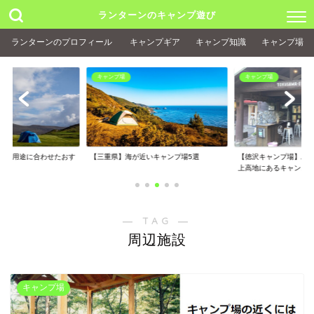
ランターンのキャンプ遊び
ランターンのプロフィール
キャンプギア
キャンプ知識
キャンプ場
キャンプ場
キャンプ場
！！用途に合わせたおす
【三重県】海が近いキャンプ場5選
【徳沢キャンプ場】ぶ
介
上高地にあるキャン...
― TAG ―
周辺施設
キャンプ場