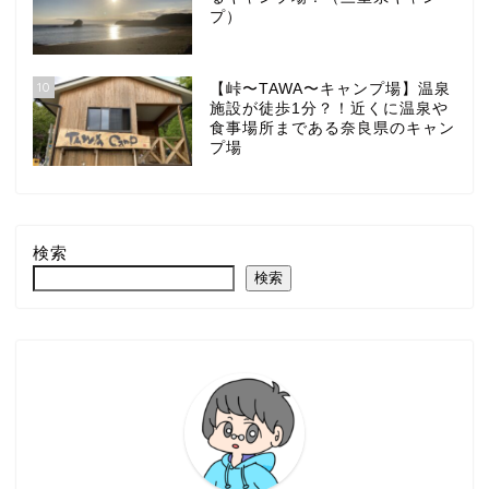
プ）
10
【峠〜TAWA〜キャンプ場】温泉
施設が徒歩1分？！近くに温泉や
食事場所まである奈良県のキャン
プ場
検索
検索