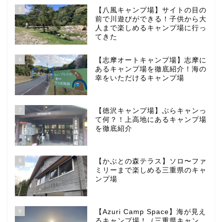
5
【八風キャンプ場】サイトの目の
前で川遊びができる！子供から大
人まで楽しめるキャンプ場に行っ
てきた
6
【志摩オートキャンプ場】志摩に
あるキャンプ場を徹底紹介！海の
幸をいただけるキャンプ場
7
【徳沢キャンプ場】ぶらキャンっ
て何？！上高地にあるキャンプ場
を徹底紹介
8
【かぶとの森テラス】ソロ〜ファ
ミリーまで楽しめる三重県のキャ
ンプ場
9
【Azuri Camp Space】海が見え
るキャンプ場！（三重県キャン