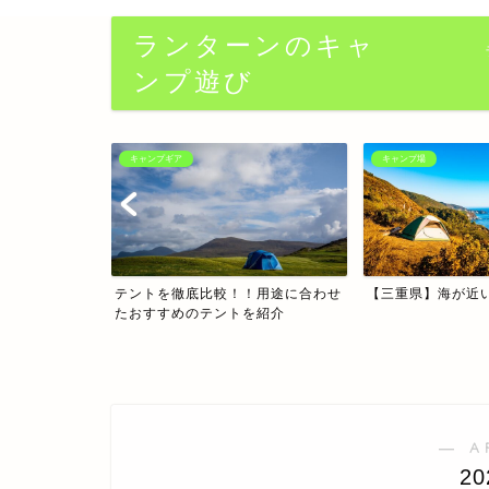
ランターンのキャ
ンプ遊び
キャンプ場
キャンプ場
！用途に合わせ
【三重県】海が近いキャンプ場5選
【徳沢キャンプ場
を紹介
何？！上高地にあるキ
― A
2