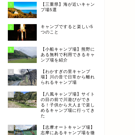
【三重県】海が近いキャン
1
プ場5選
キャンプですると楽しい5
2
つのこと
【小船キャンプ場】熊野に
3
ある無料で利用できるキャ
ンプ場を紹介
【わかすぎの里キャンプ
4
場】川の音で日常から離れ
られるキャンプ場
【八風キャンプ場】サイト
5
の目の前で川遊びができ
る！子供から大人まで楽し
めるキャンプ場に行ってき
た
【志摩オートキャンプ場】
6
志摩にあるキャンプ場を徹