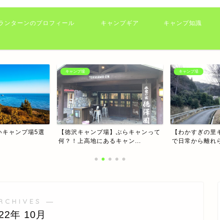
ランターンのプロフィール
キャンプギア
キャンプ知識
キャンプ場
キャンプギア
】ぶらキャンって
【わかすぎの里キャンプ場】川の音
初めてのキャン
ャン...
で日常から離れられるキャ...
これ！
RCHIVES ―
022年 10月