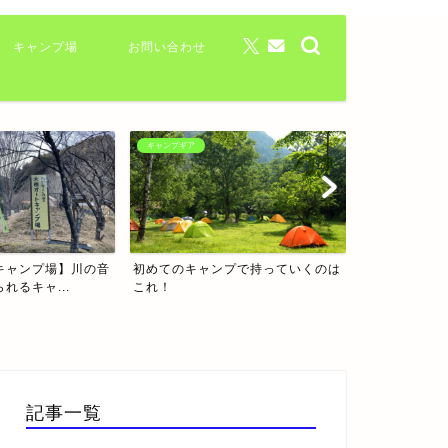
キャンプ場
お問い合わせ
キャンプギア
キャンプ場
プで持っていくのは
テントを徹底比較！！用途に合わせ
【三重県】海
たおすすめのテントを紹介
記事一覧