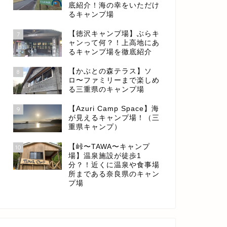
底紹介！海の幸をいただけ
るキャンプ場
【徳沢キャンプ場】ぶらキ
7
ャンって何？！上高地にあ
るキャンプ場を徹底紹介
【かぶとの森テラス】ソ
8
ロ〜ファミリーまで楽しめ
る三重県のキャンプ場
【Azuri Camp Space】海
9
が見えるキャンプ場！（三
重県キャンプ）
【峠〜TAWA〜キャンプ
10
場】温泉施設が徒歩1
分？！近くに温泉や食事場
所まである奈良県のキャン
プ場