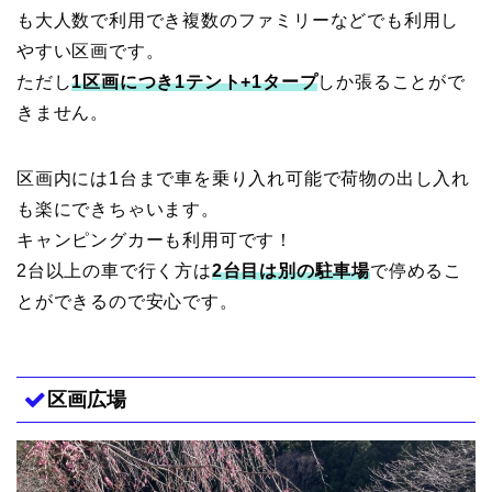
も大人数で利用でき複数のファミリーなどでも利用し
やすい区画です。
ただし
1区画につき1テント+1タープ
しか張ることがで
きません。
区画内には1台まで車を乗り入れ可能で荷物の出し入れ
も楽にできちゃいます。
キャンピングカーも利用可です！
2台以上の車で行く方は
2台目は別の駐車場
で停めるこ
とができるので安心です。
区画広場