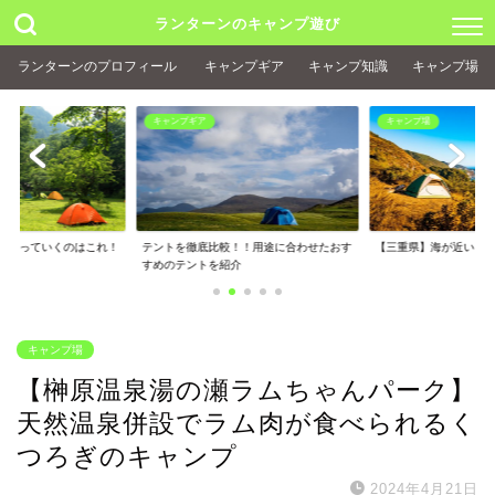
ランターンのキャンプ遊び
ランターンのプロフィール
キャンプギア
キャンプ知識
キャンプ場
キャンプ場
キャンプ場
！！用途に合わせたおす
【三重県】海が近いキャンプ場5選
【徳沢キャンプ場】ぶ
介
上高地にあるキャン...
キャンプ場
【榊原温泉湯の瀬ラムちゃんパーク】
天然温泉併設でラム肉が食べられるく
つろぎのキャンプ
2024年4月21日