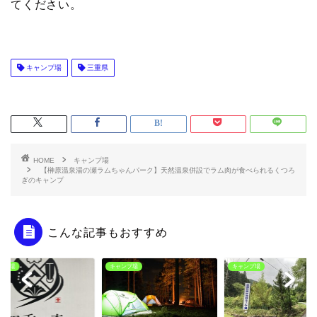
てください。
キャンプ場
三重県
HOME
キャンプ場
【榊原温泉湯の瀬ラムちゃんパーク】天然温泉併設でラム肉が食べられるくつろ
ぎのキャンプ
こんな記事もおすすめ
ャンプ場
キャンプ場
キャンプ場