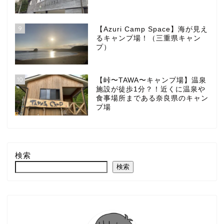
9
【Azuri Camp Space】海が見え
るキャンプ場！（三重県キャン
プ）
10
【峠〜TAWA〜キャンプ場】温泉
施設が徒歩1分？！近くに温泉や
食事場所まである奈良県のキャン
プ場
検索
検索