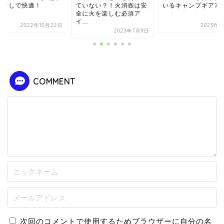
プなしで快適！
ていない？！火消壺は安
いるキャンプギア7
全に火を楽しむ必須ア
イ...
2022年10月22日
2023年6
2023年7月9日
COMMENT
次回のコメントで使用するためブラウザーに自分の名