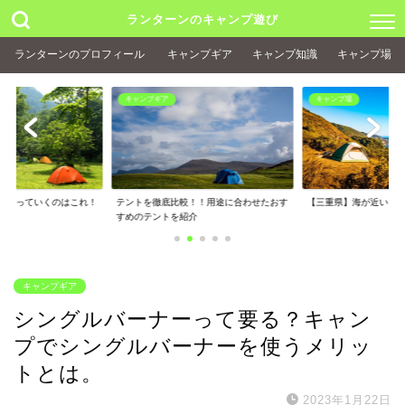
ランターンのキャンプ遊び
ランターンのプロフィール
キャンプギア
キャンプ知識
キャンプ場
キャンプギア
キャンプ場
で持っていくのはこれ！
テントを徹底比較！！用途に合わせたおす
【三重県】海が近いキャ
すめのテントを紹介
キャンプギア
シングルバーナーって要る？キャン
プでシングルバーナーを使うメリッ
トとは。
2023年1月22日