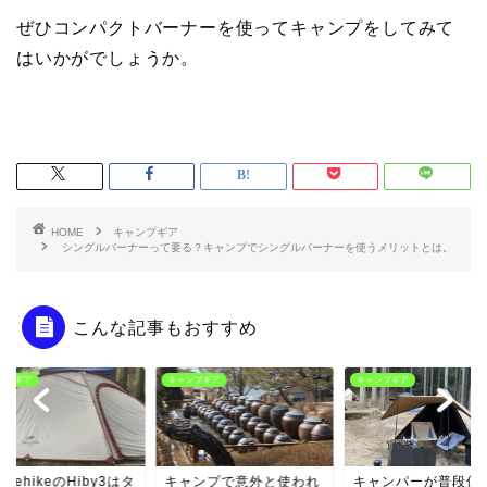
ぜひコンパクトバーナーを使ってキャンプをしてみて
はいかがでしょうか。
HOME
キャンプギア
シングルバーナーって要る？キャンプでシングルバーナーを使うメリットとは。
こんな記事もおすすめ
ンプギア
キャンプギア
キャンプギア
turehikeのHiby3はタ
キャンプで意外と使われ
キャンパーが普段使